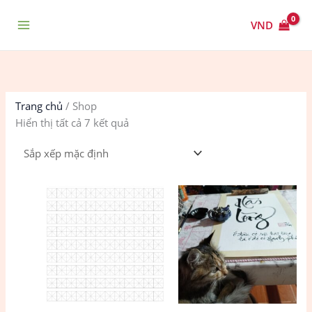
Nhảy
Main
tới
VND
Menu
nội
dung
Trang chủ
/ Shop
Hiển thị tất cả 7 kết quả