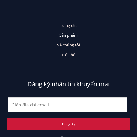
Trang chủ
Sản phẩm
Về chúng tôi
Liên hệ
Đăng ký nhận tin khuyến mại
E
m
a
i
Đăng Ký
l