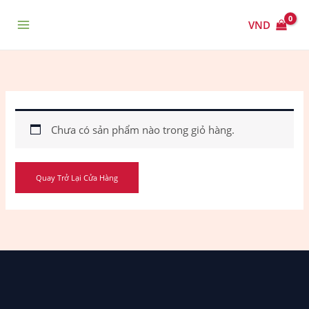
Nhảy
Main
tới
VND
Menu
nội
dung
Chưa có sản phẩm nào trong giỏ hàng.
Quay Trở Lại Cửa Hàng