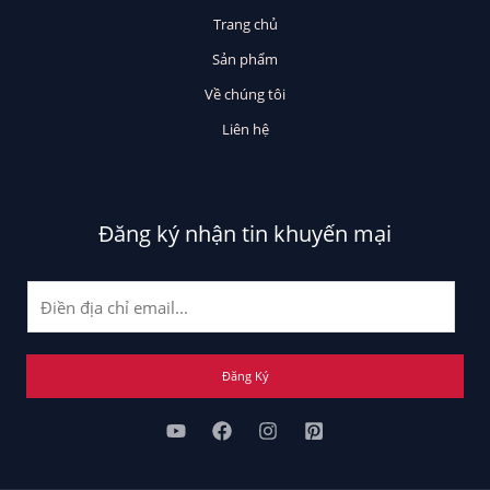
Trang chủ
Sản phẩm
Về chúng tôi
Liên hệ
Đăng ký nhận tin khuyến mại
E
m
a
i
Đăng Ký
l
*